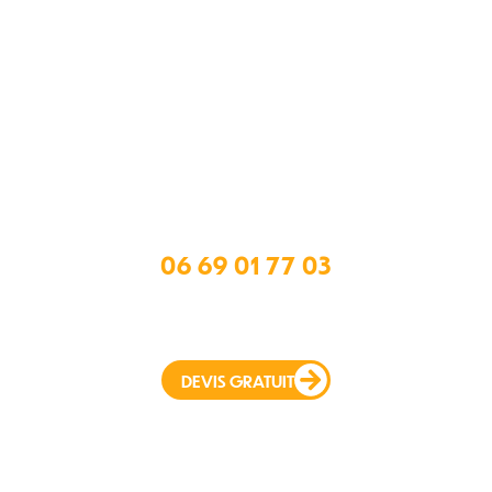
AZELEC ENR
9 rue Pierre Berniard
33910 Saint-Mariens
Gironde 33 – Nouvelle-Aquitaine
06 69 01 77 03
azkelec@gmail.com
DEVIS GRATUIT
Actualités